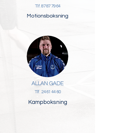
Tlf.
87 87 79 64
Motionsboksning
ALLAN GADE
Tlf.
24 61 44 60
Kampboksning